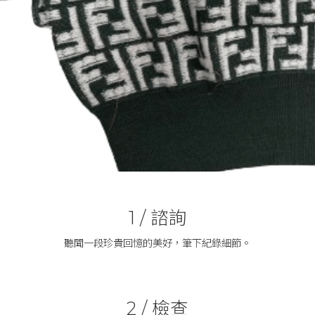
諮詢
1 /
聽聞一段珍貴回憶的美好，筆下紀錄細節。
檢查
2 /