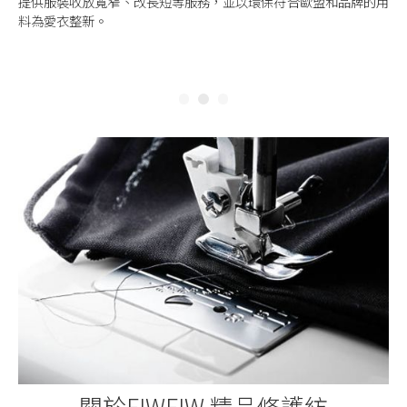
提供服裝收放寬窄、改長短等服務，並以環保符合歐盟和品牌的用
料為愛衣整新。
Slide 2 of 3.
關於FIWFIW 精品修護紡